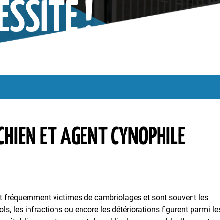
SSITÉ !
 maître-chien et agent cynophile centre commercial : une véritable néce
CHIEN ET AGENT CYNOPHILE
t fréquemment victimes de cambriolages et sont souvent les
ols, les infractions ou encore les détériorations figurent parmi le