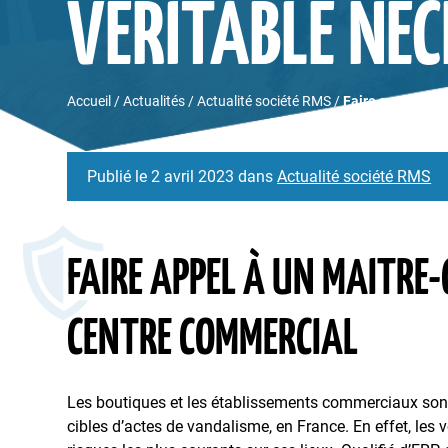
VÉRITABLE NÉCE
Accueil
/
Actualités
/
Actualité société RMS
/
Faire appel à un
Publié le 2 avril 2023 dans
Actualité société RMS
FAIRE APPEL À UN MAITRE-
CENTRE COMMERCIAL
Les boutiques et les établissements commerciaux son
cibles d’actes de vandalisme, en France. En effet, les v