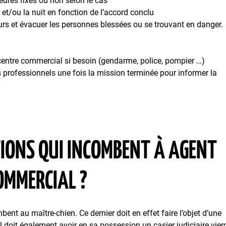
eures fixes ou non selon le cas
r et/ou la nuit en fonction de l’accord conclu
urs et évacuer les personnes blessées ou se trouvant en danger.
e centre commercial si besoin (gendarme, police, pompier …)
 professionnels une fois la mission terminée pour informer la
TIONS QUI INCOMBENT À AGENT
OMMERCIAL ?
ent au maître-chien. Ce dernier doit en effet faire l’objet d’une
 il doit également avoir en sa possession un casier judiciaire vier