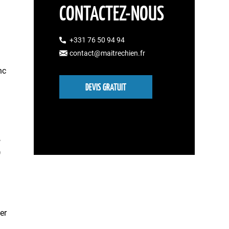
CONTACTEZ-NOUS
+331 76 50 94 94
contact@maitrechien.fr
nc
DEVIS GRATUIT
S
er