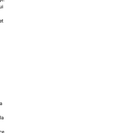
ui
et
la
la
 ce