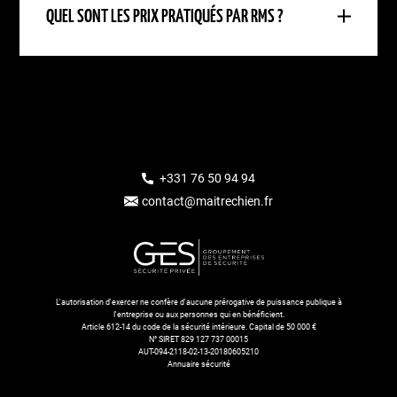
QUEL SONT LES PRIX PRATIQUÉS PAR RMS ?
+331 76 50 94 94
contact@maitrechien.fr
L'autorisation d'exercer ne confère d'aucune prérogative de puissance publique à
l'entreprise ou aux personnes qui en bénéficient.
Article 612-14 du code de la sécurité intérieure. Capital de 50 000 €
N° SIRET 829 127 737 00015
AUT-094-2118-02-13-20180605210
Annuaire sécurité