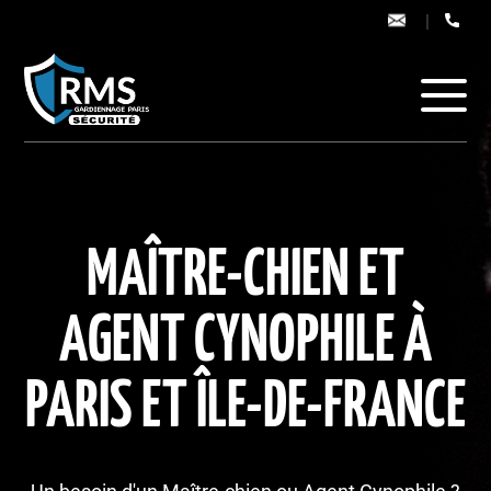
Panneau de gestion des cookies
|
contact@mait
+33
76
50
94
94
MAÎTRE-CHIEN ET
AGENT CYNOPHILE À
PARIS ET ÎLE-DE-FRANCE